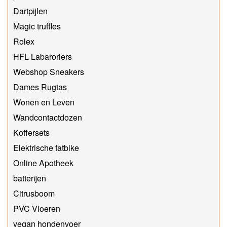
Dartpijlen
Magic truffles
Rolex
HFL Labaroriers
Webshop Sneakers
Dames Rugtas
Wonen en Leven
Wandcontactdozen
Koffersets
Elektrische fatbike
Online Apotheek
batterijen
Citrusboom
PVC Vloeren
vegan hondenvoer