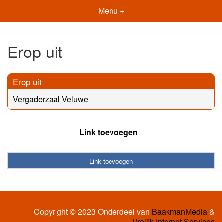
Menu +
Erop uit
Erop uit
Vergaderzaal Veluwe
Link toevoegen
Link toevoegen
Copyright © 2023 Onderdeel van
BaakmanMedia
&
Vrolijk Internet Services