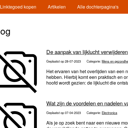
Linktegoed kopen
Artikelen
Alle dochterpagina's
log
De aanpak van lijklucht verwijderen
Geplaatst op 28-07-2023
Categorie:
Mens en gezondhe
Het ervaren van het overlijden van een
hebben. Hierbij komt een praktisch en on
hoofd wordt gezien: de lijklucht die ontsta
Wat zijn de voordelen en nadelen 
Geplaatst op 07-04-2023
Categorie:
Electronica
Als je op zoek bent naar een nieuwe moni